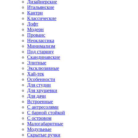
Дизайнерские
Итальянские
Кантри
Классические
Лофт
Модерн
Прованс
Неоклассика
Минимализм
Под старину
Скандинавские
Элитные
Эксклюзивные
Хай-тек
Особенности
Для студии
Для хрущевки
Для дачи
Встроенные
С антресолями
С барной стойкой
С островом
Малогабаритные
Модульные
Скрытые ручки