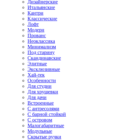
Дизайнерские
Итальянские
Кантри
Классические
Лофт
Модерн
Прованс
Неоклассика
Минимализм
Под старину
Скандинавские
Элитные
Эксклюзивные
Хай-тек
Особенности
Для студии
Для хрущевки
Для дачи
Встроенные
С антресолями
С барной стойкой
С островом
Малогабаритные
Модульные
Скрытые ручки