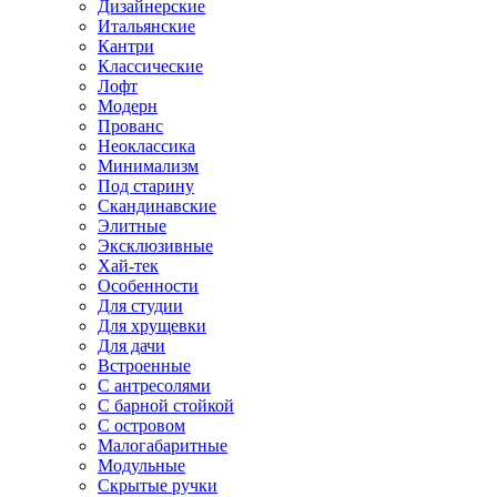
Дизайнерские
Итальянские
Кантри
Классические
Лофт
Модерн
Прованс
Неоклассика
Минимализм
Под старину
Скандинавские
Элитные
Эксклюзивные
Хай-тек
Особенности
Для студии
Для хрущевки
Для дачи
Встроенные
С антресолями
С барной стойкой
С островом
Малогабаритные
Модульные
Скрытые ручки