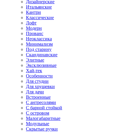
Дизайнерские
Итальянские
Кантри
Классические
Лофт
Модерн
Прованс
Неоклассика
Минимализм
Под старину
Скандинавские
Элитные
Эксклюзивные
Хай-тек
Особенности
Для студии
Для хрущевки
Для дачи
Встроенные
С антресолями
С барной стойкой
С островом
Малогабаритные
Модульные
Скрытые ручки