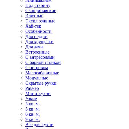
Минимализм
Под старину
Скандинавские
Элитные
Эксклюзивные
Хай-тек
Особенности
Для студии
Для хрущевки
Для дачи
Встроенные
С антресолями
С барной стойкой
С островом
Малогабаритные
Модульные
Скрытые ручки
Размер
Мини-кухни
Узкие
3 кв. м.
5 кв. м.
6 кв. м.
9 кв. м.
Все для кухни