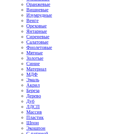
Оранжевые
Вишневые
Изумрудные
Венге
Ореховые
Янтарные
Сиреневые
Салатовые
Фиолетовые
Мятные
Золотые
Синие
Материал
МДФ
Эмаль
Акрил
Береза
Дерево
Дуб
ЛДСП
Массив
Пластик
Шпон
Экошпон
С патиной