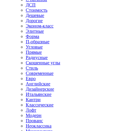
ДСП
Стоимость
Дешевые
Дорогие
Эконом-класс
Элитные
Форма
П-образные
Угловые
Прямые
Радиусные
Скошенные углы
Стиль
Современные
Евро
Английские
Дизайнерские
Итальянские
Кантри
Классические
Лофт
Модерн
Прованс
Неоклассика