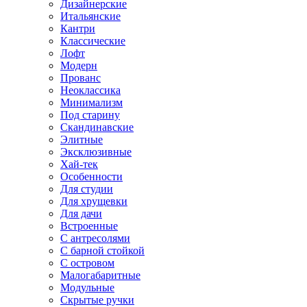
Дизайнерские
Итальянские
Кантри
Классические
Лофт
Модерн
Прованс
Неоклассика
Минимализм
Под старину
Скандинавские
Элитные
Эксклюзивные
Хай-тек
Особенности
Для студии
Для хрущевки
Для дачи
Встроенные
С антресолями
С барной стойкой
С островом
Малогабаритные
Модульные
Скрытые ручки