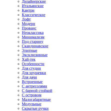
Дизайнерские
Итальянские
Кантри
Классические
Лофт
Модерн
Прованс
Неоклассика
Минимализм
Под старину
Скандинавские
Элитные
Эксклюзивные
Хай-тек
Особенности
Для студии
Для хрущевки
Для дачи
Встроенные
С антресолями
С барной стойкой
С островом
Малогабаритные
Модульные
Скрытые ручки