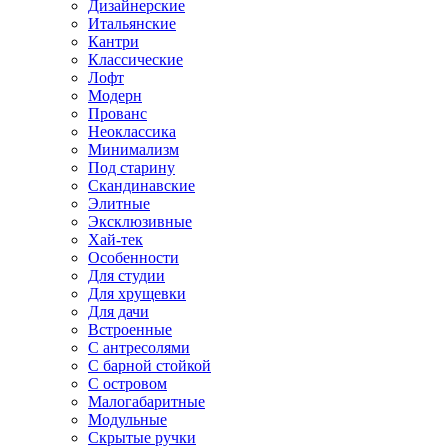
Дизайнерские
Итальянские
Кантри
Классические
Лофт
Модерн
Прованс
Неоклассика
Минимализм
Под старину
Скандинавские
Элитные
Эксклюзивные
Хай-тек
Особенности
Для студии
Для хрущевки
Для дачи
Встроенные
С антресолями
С барной стойкой
С островом
Малогабаритные
Модульные
Скрытые ручки