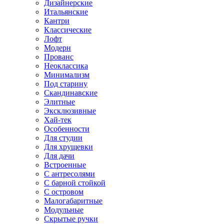
Дизайнерские
Итальянские
Кантри
Классические
Лофт
Модерн
Прованс
Неоклассика
Минимализм
Под старину
Скандинавские
Элитные
Эксклюзивные
Хай-тек
Особенности
Для студии
Для хрущевки
Для дачи
Встроенные
С антресолями
С барной стойкой
С островом
Малогабаритные
Модульные
Скрытые ручки