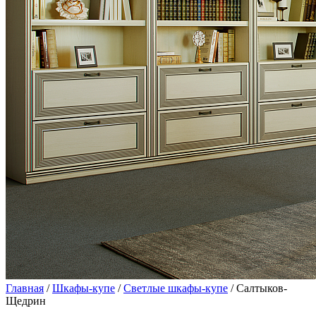
Главная
/
Шкафы-купе
/
Светлые шкафы-купе
/ Салтыков-
Щедрин