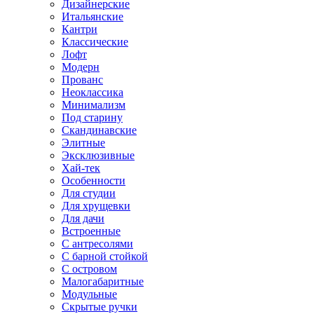
Дизайнерские
Итальянские
Кантри
Классические
Лофт
Модерн
Прованс
Неоклассика
Минимализм
Под старину
Скандинавские
Элитные
Эксклюзивные
Хай-тек
Особенности
Для студии
Для хрущевки
Для дачи
Встроенные
С антресолями
С барной стойкой
С островом
Малогабаритные
Модульные
Скрытые ручки