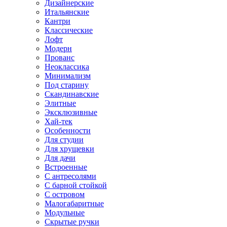
Дизайнерские
Итальянские
Кантри
Классические
Лофт
Модерн
Прованс
Неоклассика
Минимализм
Под старину
Скандинавские
Элитные
Эксклюзивные
Хай-тек
Особенности
Для студии
Для хрущевки
Для дачи
Встроенные
С антресолями
С барной стойкой
С островом
Малогабаритные
Модульные
Скрытые ручки