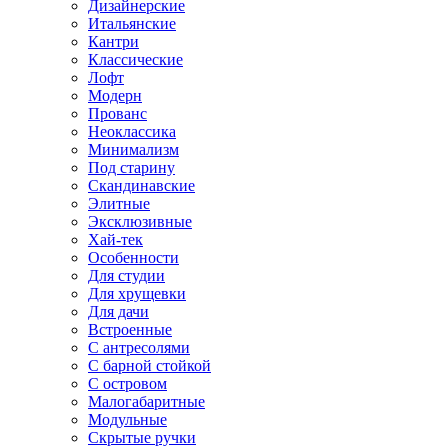
Дизайнерские
Итальянские
Кантри
Классические
Лофт
Модерн
Прованс
Неоклассика
Минимализм
Под старину
Скандинавские
Элитные
Эксклюзивные
Хай-тек
Особенности
Для студии
Для хрущевки
Для дачи
Встроенные
С антресолями
С барной стойкой
С островом
Малогабаритные
Модульные
Скрытые ручки