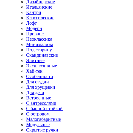
Дизайнерские
Итальянские
Кантри
Классические
Лофт
Модерн
Прованс
Неоклассика
Минимализм
Под старину
Скандинавские
Элитные
Эксклюзивные
Хай-тек
Особенности
Для студии
Для хрущевки
Для дачи
Встроенные
С антресолями
С барной стойкой
С островом
Малогабаритные
Модульные
Скрытые ручки