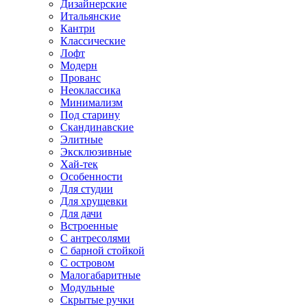
Дизайнерские
Итальянские
Кантри
Классические
Лофт
Модерн
Прованс
Неоклассика
Минимализм
Под старину
Скандинавские
Элитные
Эксклюзивные
Хай-тек
Особенности
Для студии
Для хрущевки
Для дачи
Встроенные
С антресолями
С барной стойкой
С островом
Малогабаритные
Модульные
Скрытые ручки