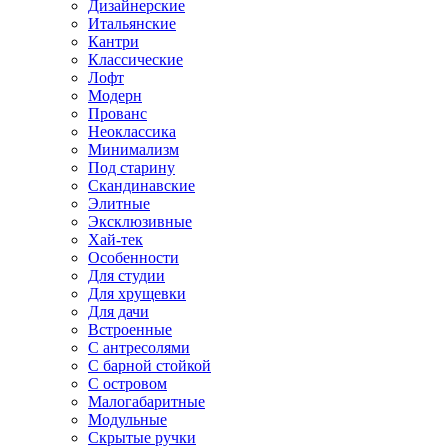
Дизайнерские
Итальянские
Кантри
Классические
Лофт
Модерн
Прованс
Неоклассика
Минимализм
Под старину
Скандинавские
Элитные
Эксклюзивные
Хай-тек
Особенности
Для студии
Для хрущевки
Для дачи
Встроенные
С антресолями
С барной стойкой
С островом
Малогабаритные
Модульные
Скрытые ручки