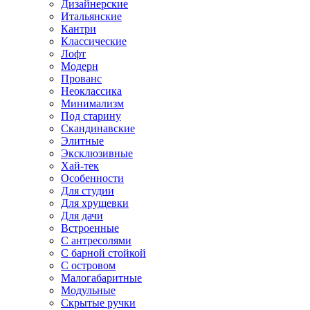
Дизайнерские
Итальянские
Кантри
Классические
Лофт
Модерн
Прованс
Неоклассика
Минимализм
Под старину
Скандинавские
Элитные
Эксклюзивные
Хай-тек
Особенности
Для студии
Для хрущевки
Для дачи
Встроенные
С антресолями
С барной стойкой
С островом
Малогабаритные
Модульные
Скрытые ручки