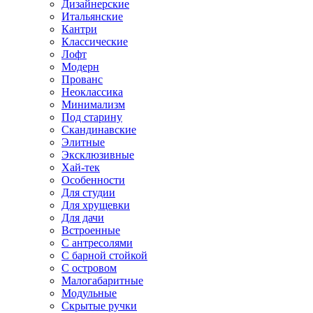
Дизайнерские
Итальянские
Кантри
Классические
Лофт
Модерн
Прованс
Неоклассика
Минимализм
Под старину
Скандинавские
Элитные
Эксклюзивные
Хай-тек
Особенности
Для студии
Для хрущевки
Для дачи
Встроенные
С антресолями
С барной стойкой
С островом
Малогабаритные
Модульные
Скрытые ручки