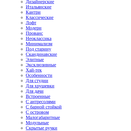
Дизайнерские
Итальянские
Кантри
Классические
Лофт
Модерн
Прованс
Неоклассика
Минимализм
Под старину
Скандинавские
Элитные
Эксклюзивные
Хай-тек
Особенности
Для студии
Для хрущевки
Для дачи
Встроенные
С антресолями
С барной стойкой
С островом
Малогабаритные
Модульные
Скрытые ручки