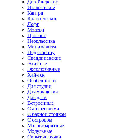
Дизайнерские
Итальянские
Кантри
Классические
Лофт
Модерн
Прованс
Неоклассика
Минимализм
Под старину
Скандинавские
Элитные
Эксклюзивные
Хай-тек
Особенности
Для студии
Для хрущевки
Для дачи
Встроенные
С антресолями
С барной стойкой
С островом
Малогабаритные
Модульные
Скрытые ручки