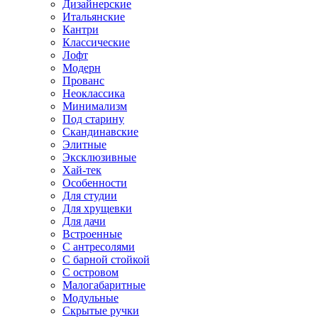
Дизайнерские
Итальянские
Кантри
Классические
Лофт
Модерн
Прованс
Неоклассика
Минимализм
Под старину
Скандинавские
Элитные
Эксклюзивные
Хай-тек
Особенности
Для студии
Для хрущевки
Для дачи
Встроенные
С антресолями
С барной стойкой
С островом
Малогабаритные
Модульные
Скрытые ручки