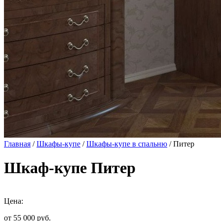
Главная
/
Шкафы-купе
/
Шкафы-купе в спальню
/ Питер
Шкаф-купе Питер
Цена:
от 55 000
руб.