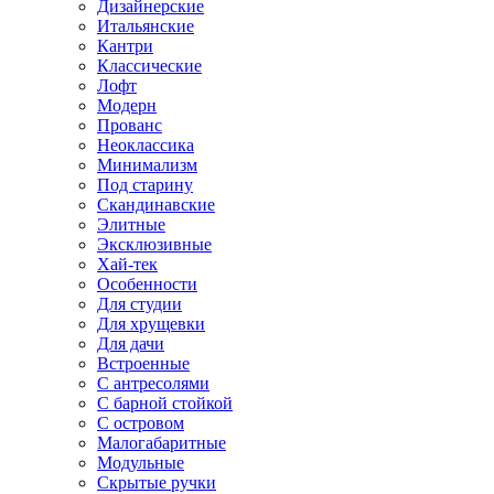
Дизайнерские
Итальянские
Кантри
Классические
Лофт
Модерн
Прованс
Неоклассика
Минимализм
Под старину
Скандинавские
Элитные
Эксклюзивные
Хай-тек
Особенности
Для студии
Для хрущевки
Для дачи
Встроенные
С антресолями
С барной стойкой
С островом
Малогабаритные
Модульные
Скрытые ручки