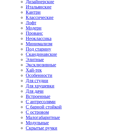
Дизайнерские
Итальянские
Кантри
Классические
Лофт
Модерн
Прованс
Неоклассика
Минимализм
Под старину
Скандинавские
Элитные
Эксклюзивные
Хай-тек
Особенности
Для студии
Для хрущевки
Для дачи
Встроенные
С антресолями
С барной стойкой
С островом
Малогабаритные
Модульные
Скрытые ручки