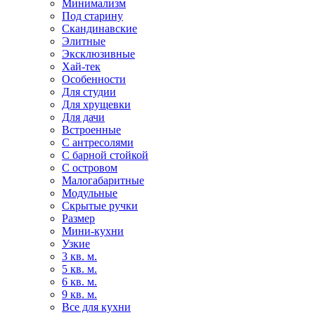
Минимализм
Под старину
Скандинавские
Элитные
Эксклюзивные
Хай-тек
Особенности
Для студии
Для хрущевки
Для дачи
Встроенные
С антресолями
С барной стойкой
С островом
Малогабаритные
Модульные
Скрытые ручки
Размер
Мини-кухни
Узкие
3 кв. м.
5 кв. м.
6 кв. м.
9 кв. м.
Все для кухни