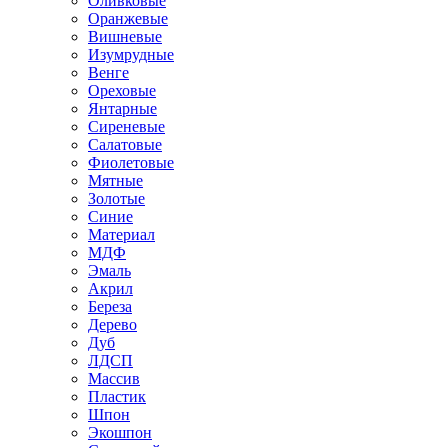
Оливковые
Оранжевые
Вишневые
Изумрудные
Венге
Ореховые
Янтарные
Сиреневые
Салатовые
Фиолетовые
Мятные
Золотые
Синие
Материал
МДФ
Эмаль
Акрил
Береза
Дерево
Дуб
ЛДСП
Массив
Пластик
Шпон
Экошпон