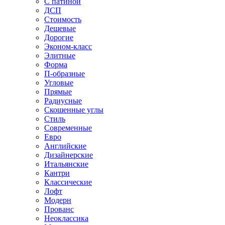
С патиной
ДСП
Стоимость
Дешевые
Дорогие
Эконом-класс
Элитные
Форма
П-образные
Угловые
Прямые
Радиусные
Скошенные углы
Стиль
Современные
Евро
Английские
Дизайнерские
Итальянские
Кантри
Классические
Лофт
Модерн
Прованс
Неоклассика