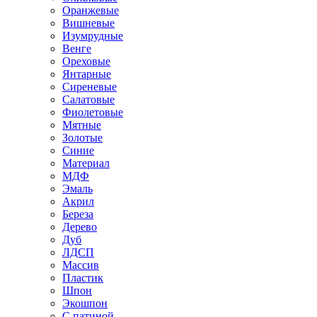
Оранжевые
Вишневые
Изумрудные
Венге
Ореховые
Янтарные
Сиреневые
Салатовые
Фиолетовые
Мятные
Золотые
Синие
Материал
МДФ
Эмаль
Акрил
Береза
Дерево
Дуб
ЛДСП
Массив
Пластик
Шпон
Экошпон
С патиной