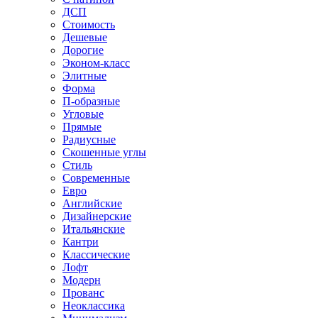
ДСП
Стоимость
Дешевые
Дорогие
Эконом-класс
Элитные
Форма
П-образные
Угловые
Прямые
Радиусные
Скошенные углы
Стиль
Современные
Евро
Английские
Дизайнерские
Итальянские
Кантри
Классические
Лофт
Модерн
Прованс
Неоклассика