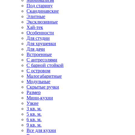
Минимализм
Под старину
Скандинавские
Элитные
Эксклюзивные
Хай-тек
Особенности
Для студии
Для хрущевки
Для дачи
Встроенные
С антресолями
С барной стойкой
С островом
Малогабаритные
Модульные
Скрытые ручки
Размер
Мини-кухни
Узкие
3 кв. м.
5 кв. м.
6 кв. м.
9 кв. м.
Все для кухни