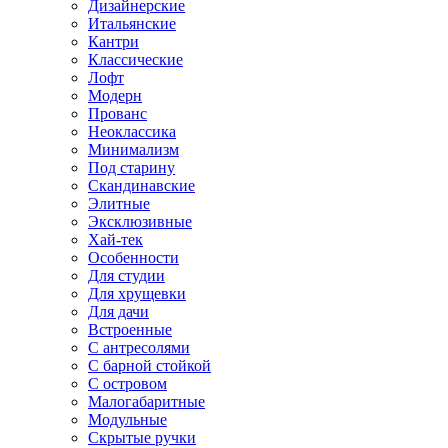
Дизайнерские
Итальянские
Кантри
Классические
Лофт
Модерн
Прованс
Неоклассика
Минимализм
Под старину
Скандинавские
Элитные
Эксклюзивные
Хай-тек
Особенности
Для студии
Для хрущевки
Для дачи
Встроенные
С антресолями
С барной стойкой
С островом
Малогабаритные
Модульные
Скрытые ручки