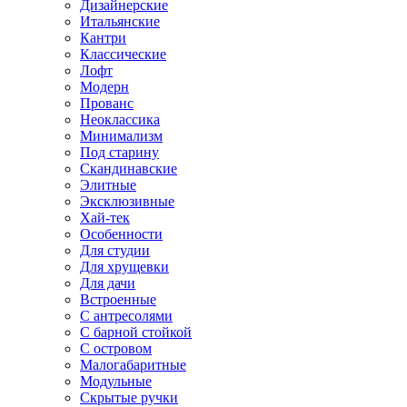
Дизайнерские
Итальянские
Кантри
Классические
Лофт
Модерн
Прованс
Неоклассика
Минимализм
Под старину
Скандинавские
Элитные
Эксклюзивные
Хай-тек
Особенности
Для студии
Для хрущевки
Для дачи
Встроенные
С антресолями
С барной стойкой
С островом
Малогабаритные
Модульные
Скрытые ручки