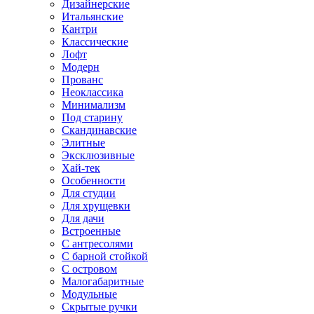
Дизайнерские
Итальянские
Кантри
Классические
Лофт
Модерн
Прованс
Неоклассика
Минимализм
Под старину
Скандинавские
Элитные
Эксклюзивные
Хай-тек
Особенности
Для студии
Для хрущевки
Для дачи
Встроенные
С антресолями
С барной стойкой
С островом
Малогабаритные
Модульные
Скрытые ручки