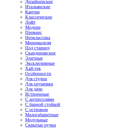
Дизайнерские
Итальянские
Кантри
Классические
Лофт
Модерн
Прованс
Неоклассика
Минимализм
Под старину
Скандинавские
Элитные
Эксклюзивные
Хай-тек
Особенности
Для студии
Для хрущевки
Для дачи
Встроенные
С антресолями
С барной стойкой
С островом
Малогабаритные
Модульные
Скрытые ручки