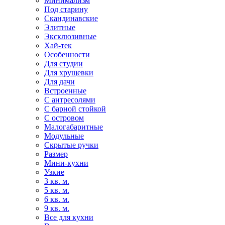
Минимализм
Под старину
Скандинавские
Элитные
Эксклюзивные
Хай-тек
Особенности
Для студии
Для хрущевки
Для дачи
Встроенные
С антресолями
С барной стойкой
С островом
Малогабаритные
Модульные
Скрытые ручки
Размер
Мини-кухни
Узкие
3 кв. м.
5 кв. м.
6 кв. м.
9 кв. м.
Все для кухни