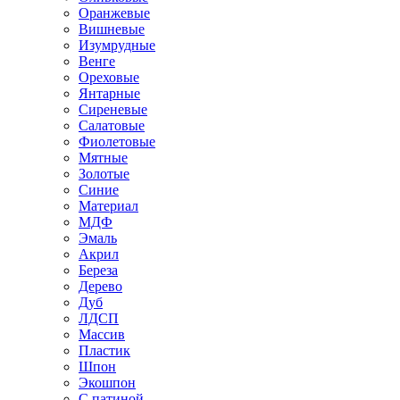
Оранжевые
Вишневые
Изумрудные
Венге
Ореховые
Янтарные
Сиреневые
Салатовые
Фиолетовые
Мятные
Золотые
Синие
Материал
МДФ
Эмаль
Акрил
Береза
Дерево
Дуб
ЛДСП
Массив
Пластик
Шпон
Экошпон
С патиной