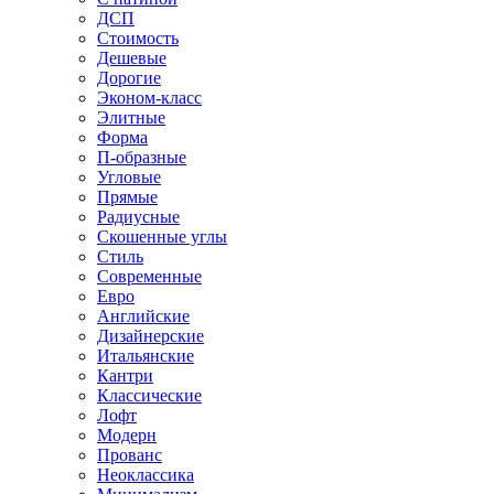
ДСП
Стоимость
Дешевые
Дорогие
Эконом-класс
Элитные
Форма
П-образные
Угловые
Прямые
Радиусные
Скошенные углы
Стиль
Современные
Евро
Английские
Дизайнерские
Итальянские
Кантри
Классические
Лофт
Модерн
Прованс
Неоклассика