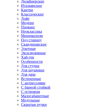
Дизайнерские
Итальянские
Кантри
Классические
Лофт
Модерн
Прованс
Неоклассика
Минимализм
Под старину
Скандинавские
Элитные
Эксклюзивные
Хай-тек
Особенности
Для студии
Для хрущевки
Для дачи
Встроенные
С антресолями
С барной стойкой
С островом
Малогабаритные
Модульные
Скрытые ручки