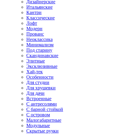
Дизайнерские
Итальянские
Кантри
Классические
Лофт
Модерн
Прованс
Неоклассика
Минимализм
Под старину
Скандинавские
Элитные
Эксклюзивные
Хай-тек
Особенности
Для студии
Для хрущевки
Для дачи
Встроенные
С антресолями
С барной стойкой
С островом
Малогабаритные
Модульные
Скрытые ручки