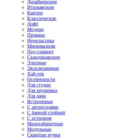
Дизайнерские
Итальянские
Кантри
Классические
Лофт
Модерн
Прованс
Неоклассика
Минимализм
Под старину
Скандинавские
Элитные
Эксклюзивные
Хай-тек
Особенности
Для студии
Для хрущевки
Для дачи
Встроенные
С антресолями
С барной стойкой
С островом
Малогабаритные
Модульные
Скрытые ручки