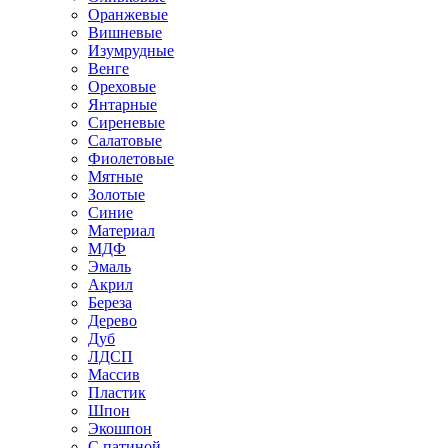
Оранжевые
Вишневые
Изумрудные
Венге
Ореховые
Янтарные
Сиреневые
Салатовые
Фиолетовые
Мятные
Золотые
Синие
Материал
МДФ
Эмаль
Акрил
Береза
Дерево
Дуб
ЛДСП
Массив
Пластик
Шпон
Экошпон
С патиной