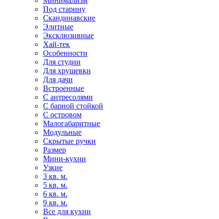
Минимализм
Под старину
Скандинавские
Элитные
Эксклюзивные
Хай-тек
Особенности
Для студии
Для хрущевки
Для дачи
Встроенные
С антресолями
С барной стойкой
С островом
Малогабаритные
Модульные
Скрытые ручки
Размер
Мини-кухни
Узкие
3 кв. м.
5 кв. м.
6 кв. м.
9 кв. м.
Все для кухни