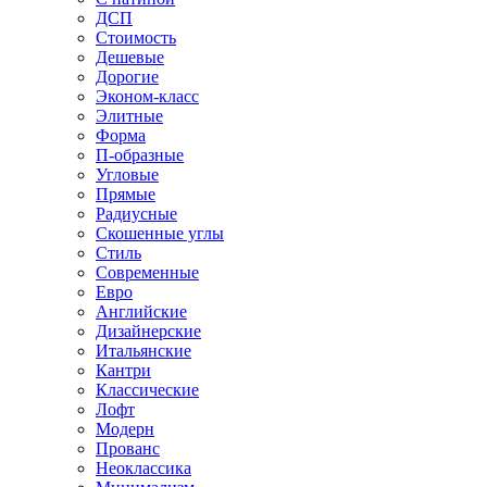
ДСП
Стоимость
Дешевые
Дорогие
Эконом-класс
Элитные
Форма
П-образные
Угловые
Прямые
Радиусные
Скошенные углы
Стиль
Современные
Евро
Английские
Дизайнерские
Итальянские
Кантри
Классические
Лофт
Модерн
Прованс
Неоклассика