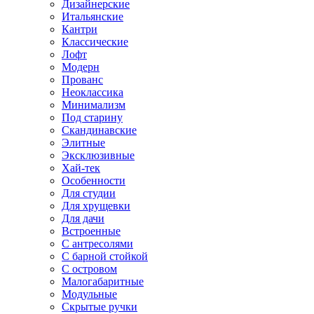
Дизайнерские
Итальянские
Кантри
Классические
Лофт
Модерн
Прованс
Неоклассика
Минимализм
Под старину
Скандинавские
Элитные
Эксклюзивные
Хай-тек
Особенности
Для студии
Для хрущевки
Для дачи
Встроенные
С антресолями
С барной стойкой
С островом
Малогабаритные
Модульные
Скрытые ручки