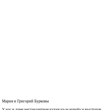
Мария и Григорий Бурковы
У нас в доме нестандартная кухня из-за короба и выступов,