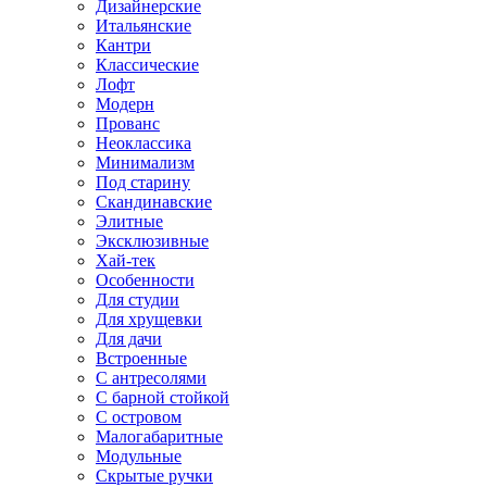
Дизайнерские
Итальянские
Кантри
Классические
Лофт
Модерн
Прованс
Неоклассика
Минимализм
Под старину
Скандинавские
Элитные
Эксклюзивные
Хай-тек
Особенности
Для студии
Для хрущевки
Для дачи
Встроенные
С антресолями
С барной стойкой
С островом
Малогабаритные
Модульные
Скрытые ручки