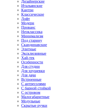
Дизайнерские
Итальянские
Кантри
Классические
Лофт
Модерн
Прованс
Неоклассика
Минимализм
Под старину
Скандинавские
Элитные
Эксклюзивные
Хай-тек
Особенности
Для студии
Для хрущевки
Для дачи
Встроенные
С антресолями
С барной стойкой
С островом
Малогабаритные
Модульные
Скрытые ручки