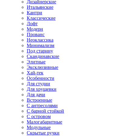
Дизайнерские
Итальянские
Кантри
Классические
Лофт
Модерн
Прованс
Неоклассика
Минимализм
Под старину
Скандинавские
Элитные
Эксклюзивные
Хай-тек
Особенности
Для студии
Для хрущевки
Для дачи
Встроенные
С антресолями
С барной стойкой
С островом
Малогабаритные
Модульные
Скрытые ручки