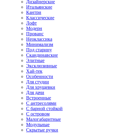
Дизайнерские
Итальянские
Кантри
Классические
Лофт
Модерн
Прованс
Неоклассика
Минимализм
Под старину
Скандинавские
Элитные
Эксклюзивные
Хай-тек
Особенности
Для студии
Для хрущевки
Для дачи
Встроенные
С антресолями
С барной стойкой
С островом
Малогабаритные
Модульные
Скрытые ручки