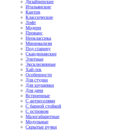
Дизайнерские
Итальянские
Кантри
Классические
Лофт
Модерн
Прованс
Неоклассика
Минимализм
Под старину
Скандинавские
Элитные
Эксклюзивные
Хай-тек
Особенности
Для студии
Для хрущевки
Для дачи
Встроенные
С антресолями
С барной стойкой
С островом
Малогабаритные
Модульные
Скрытые ручки