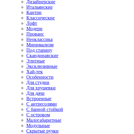
Дизайнерские
Итальянские
Кантри
Классические
Лофт
Модерн
Прованс
Неоклассика
Минимализм
Под старину
Скандинавские
Элитные
Эксклюзивные
Хай-тек
Особенности
Для студии
Для хрущевки
Для дачи
Встроенные
С антресолями
С барной стойкой
С островом
Малогабаритные
Модульные
Скрытые ручки