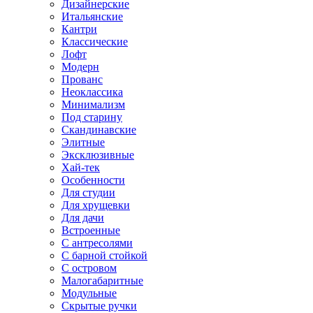
Дизайнерские
Итальянские
Кантри
Классические
Лофт
Модерн
Прованс
Неоклассика
Минимализм
Под старину
Скандинавские
Элитные
Эксклюзивные
Хай-тек
Особенности
Для студии
Для хрущевки
Для дачи
Встроенные
С антресолями
С барной стойкой
С островом
Малогабаритные
Модульные
Скрытые ручки