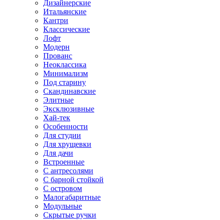
Дизайнерские
Итальянские
Кантри
Классические
Лофт
Модерн
Прованс
Неоклассика
Минимализм
Под старину
Скандинавские
Элитные
Эксклюзивные
Хай-тек
Особенности
Для студии
Для хрущевки
Для дачи
Встроенные
С антресолями
С барной стойкой
С островом
Малогабаритные
Модульные
Скрытые ручки