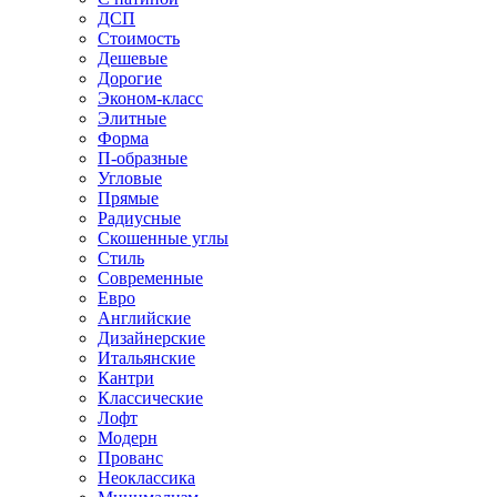
ДСП
Стоимость
Дешевые
Дорогие
Эконом-класс
Элитные
Форма
П-образные
Угловые
Прямые
Радиусные
Скошенные углы
Стиль
Современные
Евро
Английские
Дизайнерские
Итальянские
Кантри
Классические
Лофт
Модерн
Прованс
Неоклассика