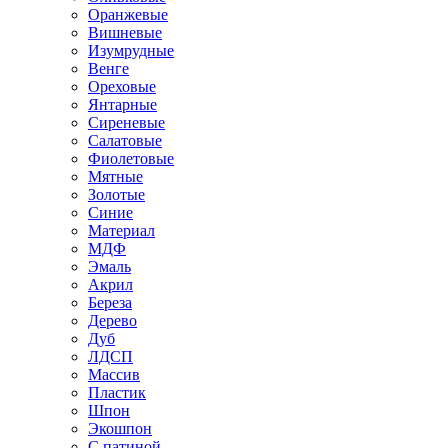
Оранжевые
Вишневые
Изумрудные
Венге
Ореховые
Янтарные
Сиреневые
Салатовые
Фиолетовые
Мятные
Золотые
Синие
Материал
МДФ
Эмаль
Акрил
Береза
Дерево
Дуб
ЛДСП
Массив
Пластик
Шпон
Экошпон
С патиной