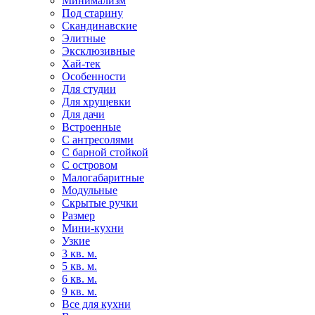
Минимализм
Под старину
Скандинавские
Элитные
Эксклюзивные
Хай-тек
Особенности
Для студии
Для хрущевки
Для дачи
Встроенные
С антресолями
С барной стойкой
С островом
Малогабаритные
Модульные
Скрытые ручки
Размер
Мини-кухни
Узкие
3 кв. м.
5 кв. м.
6 кв. м.
9 кв. м.
Все для кухни