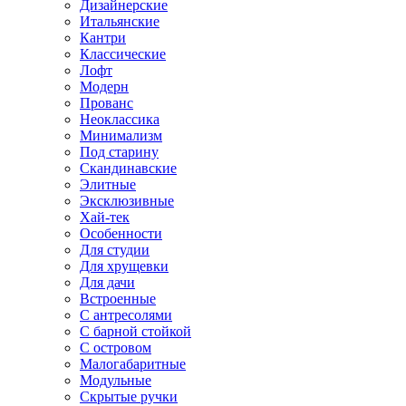
Дизайнерские
Итальянские
Кантри
Классические
Лофт
Модерн
Прованс
Неоклассика
Минимализм
Под старину
Скандинавские
Элитные
Эксклюзивные
Хай-тек
Особенности
Для студии
Для хрущевки
Для дачи
Встроенные
С антресолями
С барной стойкой
С островом
Малогабаритные
Модульные
Скрытые ручки