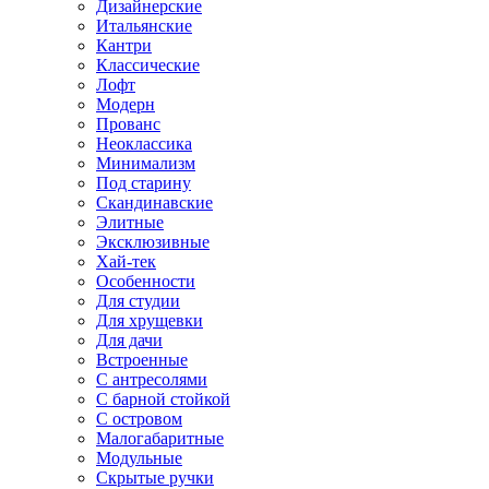
Дизайнерские
Итальянские
Кантри
Классические
Лофт
Модерн
Прованс
Неоклассика
Минимализм
Под старину
Скандинавские
Элитные
Эксклюзивные
Хай-тек
Особенности
Для студии
Для хрущевки
Для дачи
Встроенные
С антресолями
С барной стойкой
С островом
Малогабаритные
Модульные
Скрытые ручки