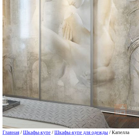
Главная
/
Шкафы-купе
/
Шкафы-купе для одежды
/ Капелла