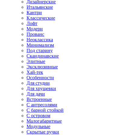
Дизайнерские
Итальянские
Кантри
Классические
Лофт
Модерн
Прованс
Неоклассика
Минимализм
Под старину
Скандинавские
Элитные
Эксклюзивные
Хай-тек
Особенности
Для студии
Для хрущевки
Для дачи
Встроенные
С антресолями
С барной стойкой
С островом
Малогабаритные
Модульные
Скрытые ручки