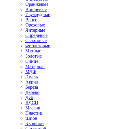
Оранжевые
Вишневые
Изумрудные
Венге
Ореховые
Янтарные
Сиреневые
Салатовые
Фиолетовые
Мятные
Золотые
Синие
Материал
МДФ
Эмаль
Акрил
Береза
Дерево
Дуб
ЛДСП
Массив
Пластик
Шпон
Экошпон
С патиной