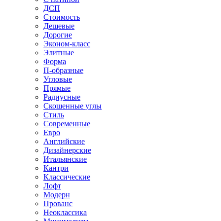
ДСП
Стоимость
Дешевые
Дорогие
Эконом-класс
Элитные
Форма
П-образные
Угловые
Прямые
Радиусные
Скошенные углы
Стиль
Современные
Евро
Английские
Дизайнерские
Итальянские
Кантри
Классические
Лофт
Модерн
Прованс
Неоклассика