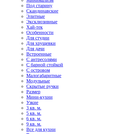
Минимализм
Под старину
Скандинавские
Элитные
Эксклюзивные
Хай-тек
Особенности
Для студии
Для хрущевки
Для дачи
Встроенные
С антресолями
С барной стойкой
С островом
Малогабаритные
Модульные
Скрытые ручки
Размер
Мини-кухни
Узкие
3 кв. м.
5 кв. м.
6 кв. м.
9 кв. м.
Все для кухни