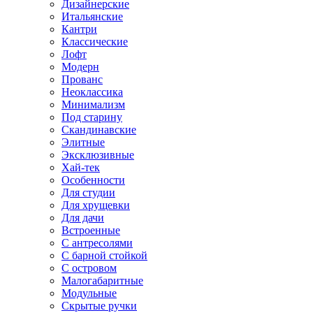
Дизайнерские
Итальянские
Кантри
Классические
Лофт
Модерн
Прованс
Неоклассика
Минимализм
Под старину
Скандинавские
Элитные
Эксклюзивные
Хай-тек
Особенности
Для студии
Для хрущевки
Для дачи
Встроенные
С антресолями
С барной стойкой
С островом
Малогабаритные
Модульные
Скрытые ручки