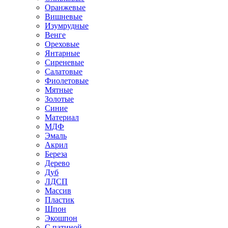
Оранжевые
Вишневые
Изумрудные
Венге
Ореховые
Янтарные
Сиреневые
Салатовые
Фиолетовые
Мятные
Золотые
Синие
Материал
МДФ
Эмаль
Акрил
Береза
Дерево
Дуб
ЛДСП
Массив
Пластик
Шпон
Экошпон
С патиной