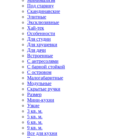
Минимализм
Под старину
Скандинавские
Элитные
Эксклюзивные
Хай-тек
Особенности
Для студии
Для хрущевки
Для дачи
Встроенные
С антресолями
С барной стойкой
С островом
Малогабаритные
Модульные
Скрытые ручки
Размер
Мини-кухни
Узкие
3 кв. м.
5 кв. м.
6 кв. м.
9 кв. м.
Все для кухни