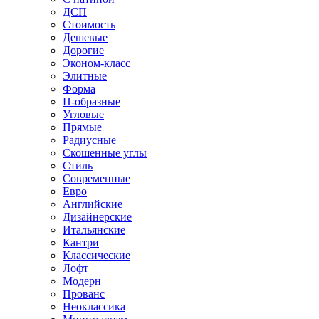
ДСП
Стоимость
Дешевые
Дорогие
Эконом-класс
Элитные
Форма
П-образные
Угловые
Прямые
Радиусные
Скошенные углы
Стиль
Современные
Евро
Английские
Дизайнерские
Итальянские
Кантри
Классические
Лофт
Модерн
Прованс
Неоклассика