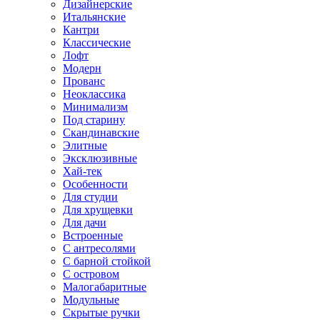
Дизайнерские
Итальянские
Кантри
Классические
Лофт
Модерн
Прованс
Неоклассика
Минимализм
Под старину
Скандинавские
Элитные
Эксклюзивные
Хай-тек
Особенности
Для студии
Для хрущевки
Для дачи
Встроенные
С антресолями
С барной стойкой
С островом
Малогабаритные
Модульные
Скрытые ручки