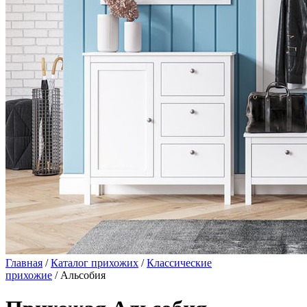
Главная
/
Каталог прихожих
/
Классические
прихожие
/ Альсобия